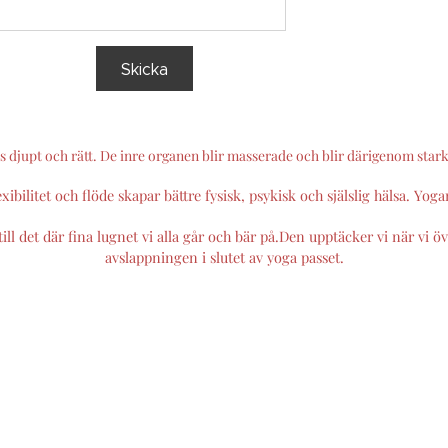
Skicka
as djupt och rätt. De inre organen blir masserade och blir därigenom star
xibilitet och flöde skapar bättre fysisk, psykisk och själslig hälsa. Yoga
till det där fina lugnet vi alla går och bär på.Den upptäcker vi när vi 
avslappningen i slutet av yoga passet.