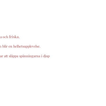
friska.
ka
och
n blir en helhetsupplevelse.
övar att släppa spänningarna i djup