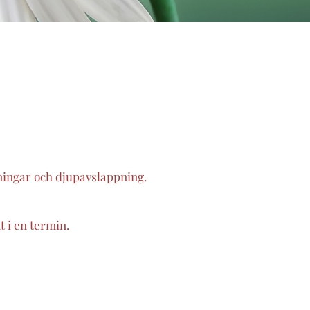
ningar och djupavslappning.
 i en termin.