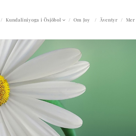
Kundaliniyoga i Ösjöbol
Om Joy
Äventyr
Mer