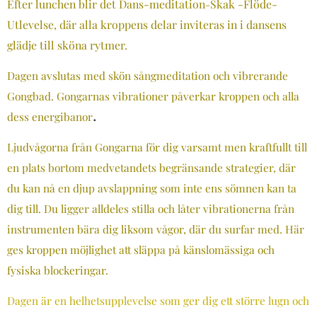
Efter lunchen blir det Dans-meditation
Skak -Flöde-
-
Utlevelse, där alla kroppens delar inviteras in i dansens
glädje till sköna rytmer.
Dagen avslutas med skön sångm
editation och vibrerande
Gongbad. Gongarnas vibrationer påverkar kroppen och alla
.
dess energibanor
Ljudvågorna från Gongarna för dig varsamt men kraftfullt till
en plats bortom medvetandets begränsande strategier, där
du kan nå en djup avslappning som inte ens sömnen kan ta
dig till. Du ligger alldeles stilla och låter vibrationerna från
instrumenten bära dig liksom vågor, där du surfar med. Här
ges kroppen möjlighet att släppa på känslomässiga och
fysiska blockeringar.
Dagen är en helhetsupplevelse som ger dig ett större lugn och