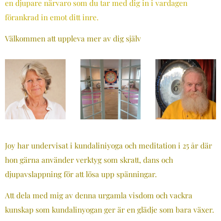
en djupare närvaro som du tar med dig in i vardagen
förankrad in emot ditt inre.
Välkommen att uppleva mer av dig själv
Joy har undervisat i kundaliniyoga och meditation i 25 år där
hon gärna använder verktyg som skratt, dans och
djupavslappning för att lösa upp spänningar.
Att dela med mig av denna urgamla visdom och vackra
kunskap som kundalinyogan ger är en glädje som bara växer.